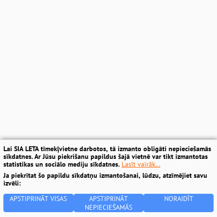
Lai SIA LETA tīmekļvietne darbotos, tā izmanto obligāti nepieciešamās
sīkdatnes. Ar Jūsu piekrišanu papildus šajā vietnē var tikt izmantotas
statistikas un sociālo mediju sīkdatnes.
Lasīt vairāk...
Ja piekrītat šo papildu sīkdatņu izmantošanai, lūdzu, atzīmējiet savu
izvēli:
APSTIPRINĀT VISAS
APSTIPRINĀT
NORAIDĪT
NEPIECIEŠAMĀS