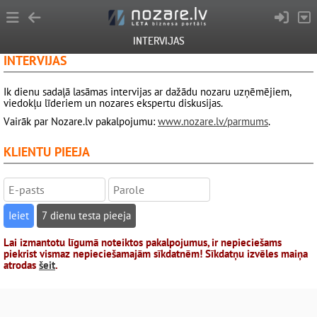
INTERVIJAS
INTERVIJAS
Ik dienu sadaļā lasāmas intervijas ar dažādu nozaru uzņēmējiem,
viedokļu līderiem un nozares ekspertu diskusijas.
Vairāk par Nozare.lv pakalpojumu:
www.nozare.lv/parmums
.
KLIENTU PIEEJA
7 dienu testa pieeja
Lai izmantotu līgumā noteiktos pakalpojumus, ir nepieciešams
piekrist vismaz nepieciešamajām sīkdatnēm! Sīkdatņu izvēles maiņa
atrodas
šeit
.