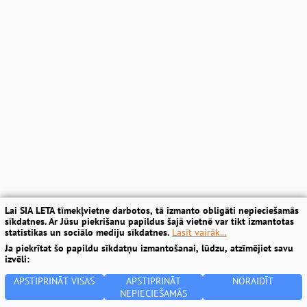
Lai SIA LETA tīmekļvietne darbotos, tā izmanto obligāti nepieciešamās
sīkdatnes. Ar Jūsu piekrišanu papildus šajā vietnē var tikt izmantotas
statistikas un sociālo mediju sīkdatnes.
Lasīt vairāk...
Ja piekrītat šo papildu sīkdatņu izmantošanai, lūdzu, atzīmējiet savu
izvēli:
APSTIPRINĀT VISAS
APSTIPRINĀT
NORAIDĪT
NEPIECIEŠAMĀS