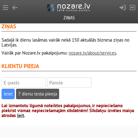
ZIŅAS
ZIŅAS
Sadaļā ik dienu lasāmas vairāk nekā 150 aktuālās biznesa ziņas no
Latvijas.
Vairāk par Nozare.lv pakalpojumu:
nozare.lv/about/services
.
KLIENTU PIEEJA
7 dienu testa pieeja
Lai izmantotu līgumā noteiktos pakalpojumus, ir nepieciešams
piekrist vismaz nepieciešamajām sīkdatnēm! Sīkdatņu izvēles maiņa
atrodas
šeit
.