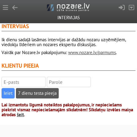
INTERVIJAS
INTERVIJAS
Ik dienu sadaļā lasāmas intervijas ar dažādu nozaru uzņēmējiem,
viedokļu līderiem un nozares ekspertu diskusijas.
Vairāk par Nozare.lv pakalpojumu:
www.nozare.lv/parmums
.
KLIENTU PIEEJA
7 dienu testa pieeja
Lai izmantotu līgumā noteiktos pakalpojumus, ir nepieciešams
piekrist vismaz nepieciešamajām sīkdatnēm! Sīkdatņu izvēles maiņa
atrodas
šeit
.