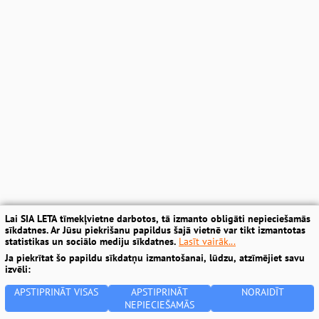
Lai SIA LETA tīmekļvietne darbotos, tā izmanto obligāti nepieciešamās
sīkdatnes. Ar Jūsu piekrišanu papildus šajā vietnē var tikt izmantotas
statistikas un sociālo mediju sīkdatnes.
Lasīt vairāk...
Ja piekrītat šo papildu sīkdatņu izmantošanai, lūdzu, atzīmējiet savu
izvēli:
APSTIPRINĀT VISAS
APSTIPRINĀT
NORAIDĪT
NEPIECIEŠAMĀS