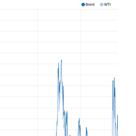
Brent
WTI