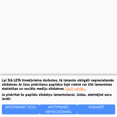
Lai SIA LETA tīmekļvietne darbotos, tā izmanto obligāti nepieciešamās
sīkdatnes. Ar Jūsu piekrišanu papildus šajā vietnē var tikt izmantotas
statistikas un sociālo mediju sīkdatnes.
Lasīt vairāk...
Ja piekrītat šo papildu sīkdatņu izmantošanai, lūdzu, atzīmējiet savu
izvēli:
APSTIPRINĀT VISAS
APSTIPRINĀT
NORAIDĪT
NEPIECIEŠAMĀS