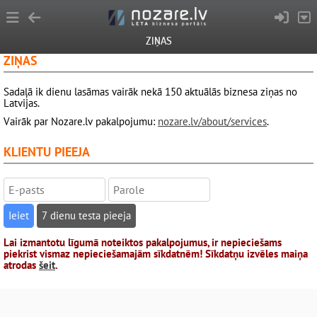
ZIŅAS
ZIŅAS
Sadaļā ik dienu lasāmas vairāk nekā 150 aktuālās biznesa ziņas no
Latvijas.
Vairāk par Nozare.lv pakalpojumu:
nozare.lv/about/services
.
KLIENTU PIEEJA
7 dienu testa pieeja
Lai izmantotu līgumā noteiktos pakalpojumus, ir nepieciešams
piekrist vismaz nepieciešamajām sīkdatnēm! Sīkdatņu izvēles maiņa
atrodas
šeit
.