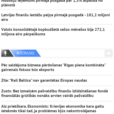
Nodokļu ieņēmumi pirmajā pusgadā par 1,3% atpalika no
plānotā
Latvijas finanšu iestāžu peļņa pirmajā pusgadā - 181,2 miljoni
eiro
Valsts konsolidētajā kopbudžetā sešos mēnešos bija 272,1
miljona eiro pārpalikums
INTERVIJAS
Pēc saldējuma biznesa pārdošanas "Rīgas piena kombināta"
galvenais fokuss būs eksports
Zīle: "Rail Baltica" nav garantētas Eiropas naudas
Zusts: Bez izmaiņām pašvaldību finanšu izlīdzināšanas fondā
finansiālās grūtībās nonāks arvien vairāk pašvaldību
Aiz priekškara. Ekonomists: Krievijas ekonomika kara gaitu
ietekmēs tikai tad, ja problēmas kļūs nekontrolējamas