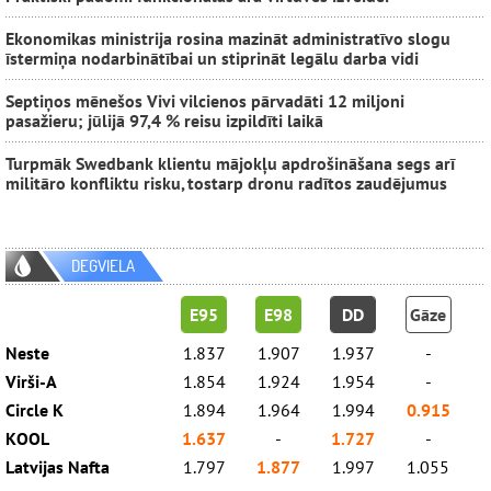
Ekonomikas ministrija rosina mazināt administratīvo slogu
īstermiņa nodarbinātībai un stiprināt legālu darba vidi
Septiņos mēnešos Vivi vilcienos pārvadāti 12 miljoni
pasažieru; jūlijā 97,4 % reisu izpildīti laikā
Turpmāk Swedbank klientu mājokļu apdrošināšana segs arī
militāro konfliktu risku, tostarp dronu radītos zaudējumus
DEGVIELA
E95
E98
DD
Gāze
Neste
1.837
1.907
1.937
-
Virši-A
1.854
1.924
1.954
-
Circle K
1.894
1.964
1.994
0.915
KOOL
1.637
-
1.727
-
Latvijas Nafta
1.797
1.877
1.997
1.055