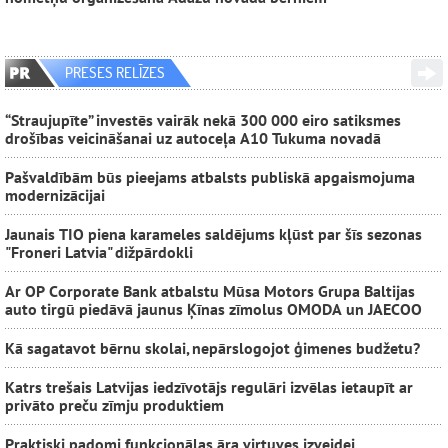
PRESES RELĪZES
“Straujupīte” investēs vairāk nekā 300 000 eiro satiksmes
drošības veicināšanai uz autoceļa A10 Tukuma novadā
Pašvaldībām būs pieejams atbalsts publiskā apgaismojuma
modernizācijai
Jaunais TIO piena karameles saldējums kļūst par šīs sezonas
"Froneri Latvia" dižpārdokli
Ar OP Corporate Bank atbalstu Mūsa Motors Grupa Baltijas
auto tirgū piedāvā jaunus Ķīnas zīmolus OMODA un JAECOO
Kā sagatavot bērnu skolai, nepārslogojot ģimenes budžetu?
Katrs trešais Latvijas iedzīvotājs regulāri izvēlas ietaupīt ar
privāto preču zīmju produktiem
Praktiski padomi funkcionālas āra virtuves izveidei