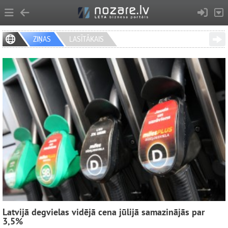
ZIŅAS
LASĪTĀKAIS
Latvijā degvielas vidējā cena jūlijā samazinājās par
3,5%