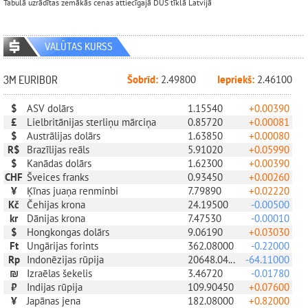
Tabulā uzrādītas zemākās cenas attiecīgajā DUS tīklā Latvijā
VALŪTAS KURSS
3M EURIBOR
Šobrīd:
2.49800
Iepriekš:
2.46100
$
ASV dolārs
1.15540
+0.00390
£
Lielbritānijas sterliņu mārciņa
0.85720
+0.00081
$
Austrālijas dolārs
1.63850
+0.00080
R$
Brazīlijas reāls
5.91020
+0.05990
$
Kanādas dolārs
1.62300
+0.00390
CHF
Šveices franks
0.93450
+0.00260
¥
Ķīnas juaņa renminbi
7.79890
+0.02220
Kč
Čehijas krona
24.19500
-0.00500
kr
Dānijas krona
7.47530
-0.00010
$
Hongkongas dolārs
9.06190
+0.03030
Ft
Ungārijas forints
362.08000
-0.22000
Rp
Indonēzijas rūpija
20648.04000
-64.11000
₪
Izraēlas šekelis
3.46720
-0.01780
₹
Indijas rūpija
109.90450
+0.07600
¥
Japānas jena
182.08000
+0.82000