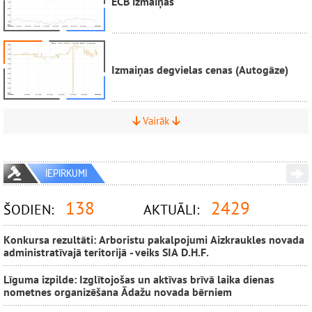
ECB izmaiņas
Izmaiņas degvielas cenas (Autogāze)
Vairāk
IEPIRKUMI
138
2429
ŠODIEN:
AKTUĀLI:
Konkursa rezultāti: Arboristu pakalpojumi Aizkraukles novada
administratīvajā teritorijā - veiks SIA D.H.F.
Līguma izpilde: Izglītojošas un aktīvas brīvā laika dienas
nometnes organizēšana Ādažu novada bērniem