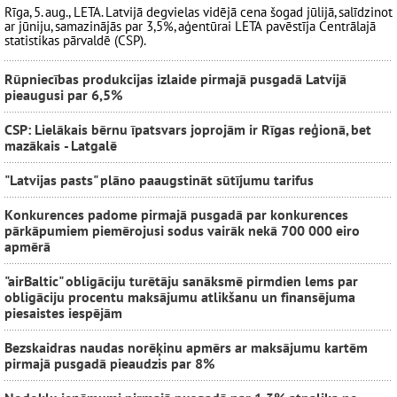
Rīga, 5. aug., LETA. Latvijā degvielas vidējā cena šogad jūlijā, salīdzinot
ar jūniju, samazinājās par 3,5%, aģentūrai LETA pavēstīja Centrālajā
statistikas pārvaldē (CSP).
Rūpniecības produkcijas izlaide pirmajā pusgadā Latvijā
pieaugusi par 6,5%
CSP: Lielākais bērnu īpatsvars joprojām ir Rīgas reģionā, bet
mazākais - Latgalē
"Latvijas pasts" plāno paaugstināt sūtījumu tarifus
Konkurences padome pirmajā pusgadā par konkurences
pārkāpumiem piemērojusi sodus vairāk nekā 700 000 eiro
apmērā
"airBaltic" obligāciju turētāju sanāksmē pirmdien lems par
obligāciju procentu maksājumu atlikšanu un finansējuma
piesaistes iespējām
Bezskaidras naudas norēķinu apmērs ar maksājumu kartēm
pirmajā pusgadā pieaudzis par 8%