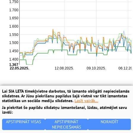
Lai SIA LETA tīmekļvietne darbotos, tā izmanto obligāti nepieciešamās
sīkdatnes. Ar Jūsu piekrišanu papildus šajā vietnē var tikt izmantotas
statistikas un sociālo mediju sīkdatnes.
Lasīt vairāk...
Ja piekrītat šo papildu sīkdatņu izmantošanai, lūdzu, atzīmējiet savu
izvēli:
APSTIPRINĀT VISAS
APSTIPRINĀT
NORAIDĪT
NEPIECIEŠAMĀS