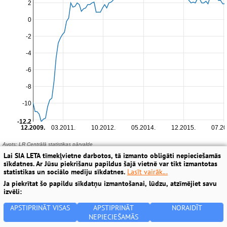
Lai SIA LETA tīmekļvietne darbotos, tā izmanto obligāti nepieciešamās
sīkdatnes. Ar Jūsu piekrišanu papildus šajā vietnē var tikt izmantotas
statistikas un sociālo mediju sīkdatnes.
Lasīt vairāk...
Ja piekrītat šo papildu sīkdatņu izmantošanai, lūdzu, atzīmējiet savu
izvēli:
APSTIPRINĀT VISAS
APSTIPRINĀT
NORAIDĪT
NEPIECIEŠAMĀS