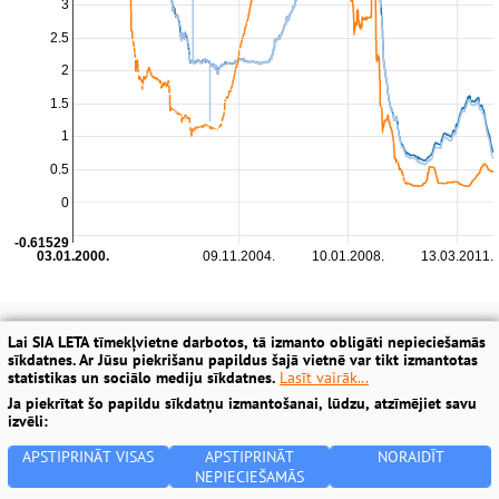
Lai SIA LETA tīmekļvietne darbotos, tā izmanto obligāti nepieciešamās
sīkdatnes. Ar Jūsu piekrišanu papildus šajā vietnē var tikt izmantotas
statistikas un sociālo mediju sīkdatnes.
Lasīt vairāk...
Ja piekrītat šo papildu sīkdatņu izmantošanai, lūdzu, atzīmējiet savu
izvēli:
APSTIPRINĀT VISAS
APSTIPRINĀT
NORAIDĪT
NEPIECIEŠAMĀS