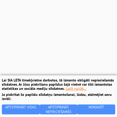
Lai SIA LETA tīmekļvietne darbotos, tā izmanto obligāti nepieciešamās
sīkdatnes. Ar Jūsu piekrišanu papildus šajā vietnē var tikt izmantotas
statistikas un sociālo mediju sīkdatnes.
Lasīt vairāk...
Ja piekrītat šo papildu sīkdatņu izmantošanai, lūdzu, atzīmējiet savu
izvēli:
APSTIPRINĀT VISAS
APSTIPRINĀT
NORAIDĪT
NEPIECIEŠAMĀS