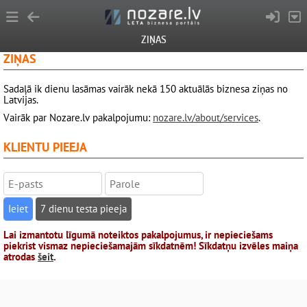
ZIŅAS
ZIŅAS
Sadaļā ik dienu lasāmas vairāk nekā 150 aktuālās biznesa ziņas no
Latvijas.
Vairāk par Nozare.lv pakalpojumu:
nozare.lv/about/services
.
KLIENTU PIEEJA
7 dienu testa pieeja
Lai izmantotu līgumā noteiktos pakalpojumus, ir nepieciešams
piekrist vismaz nepieciešamajām sīkdatnēm! Sīkdatņu izvēles maiņa
atrodas
šeit
.