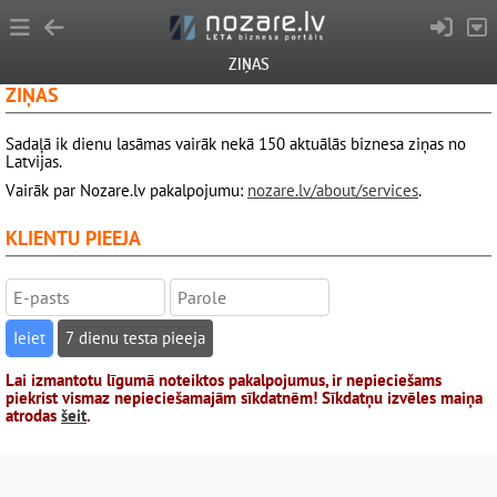
ZIŅAS
ZIŅAS
Sadaļā ik dienu lasāmas vairāk nekā 150 aktuālās biznesa ziņas no
Latvijas.
Vairāk par Nozare.lv pakalpojumu:
nozare.lv/about/services
.
KLIENTU PIEEJA
7 dienu testa pieeja
Lai izmantotu līgumā noteiktos pakalpojumus, ir nepieciešams
piekrist vismaz nepieciešamajām sīkdatnēm! Sīkdatņu izvēles maiņa
atrodas
šeit
.