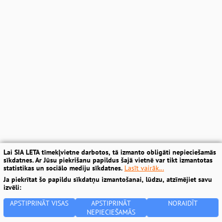
Lai SIA LETA tīmekļvietne darbotos, tā izmanto obligāti nepieciešamās
sīkdatnes. Ar Jūsu piekrišanu papildus šajā vietnē var tikt izmantotas
statistikas un sociālo mediju sīkdatnes.
Lasīt vairāk...
Ja piekrītat šo papildu sīkdatņu izmantošanai, lūdzu, atzīmējiet savu
izvēli:
APSTIPRINĀT VISAS
APSTIPRINĀT
NORAIDĪT
NEPIECIEŠAMĀS