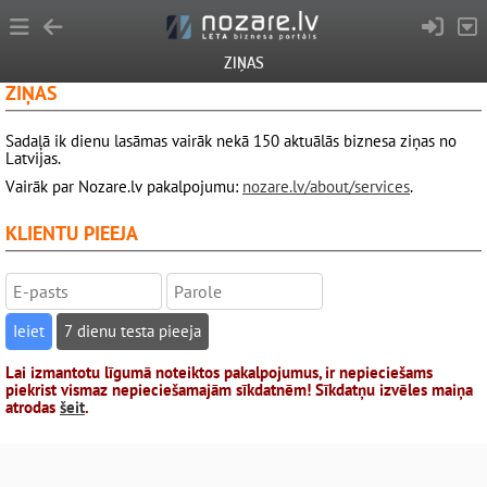
ZIŅAS
ZIŅAS
Sadaļā ik dienu lasāmas vairāk nekā 150 aktuālās biznesa ziņas no
Latvijas.
Vairāk par Nozare.lv pakalpojumu:
nozare.lv/about/services
.
KLIENTU PIEEJA
7 dienu testa pieeja
Lai izmantotu līgumā noteiktos pakalpojumus, ir nepieciešams
piekrist vismaz nepieciešamajām sīkdatnēm! Sīkdatņu izvēles maiņa
atrodas
šeit
.