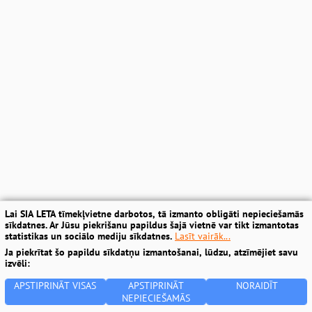
Lai SIA LETA tīmekļvietne darbotos, tā izmanto obligāti nepieciešamās
sīkdatnes. Ar Jūsu piekrišanu papildus šajā vietnē var tikt izmantotas
statistikas un sociālo mediju sīkdatnes.
Lasīt vairāk...
Ja piekrītat šo papildu sīkdatņu izmantošanai, lūdzu, atzīmējiet savu
izvēli:
APSTIPRINĀT VISAS
APSTIPRINĀT
NORAIDĪT
NEPIECIEŠAMĀS