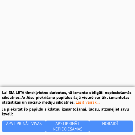
Lai SIA LETA tīmekļvietne darbotos, tā izmanto obligāti nepieciešamās
sīkdatnes. Ar Jūsu piekrišanu papildus šajā vietnē var tikt izmantotas
statistikas un sociālo mediju sīkdatnes.
Lasīt vairāk...
Ja piekrītat šo papildu sīkdatņu izmantošanai, lūdzu, atzīmējiet savu
izvēli:
APSTIPRINĀT VISAS
APSTIPRINĀT
NORAIDĪT
NEPIECIEŠAMĀS