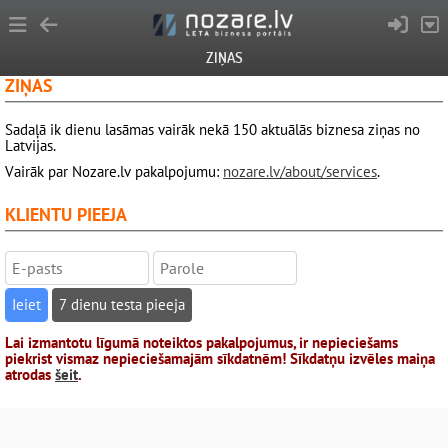
ZIŅAS
ZIŅAS
Sadaļā ik dienu lasāmas vairāk nekā 150 aktuālās biznesa ziņas no
Latvijas.
Vairāk par Nozare.lv pakalpojumu:
nozare.lv/about/services
.
KLIENTU PIEEJA
7 dienu testa pieeja
Lai izmantotu līgumā noteiktos pakalpojumus, ir nepieciešams
piekrist vismaz nepieciešamajām sīkdatnēm! Sīkdatņu izvēles maiņa
atrodas
šeit
.