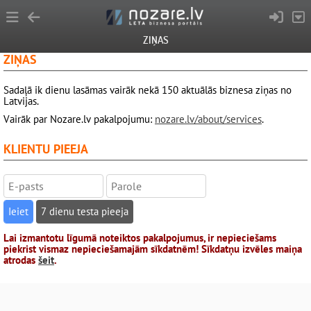
ZIŅAS
ZIŅAS
Sadaļā ik dienu lasāmas vairāk nekā 150 aktuālās biznesa ziņas no
Latvijas.
Vairāk par Nozare.lv pakalpojumu:
nozare.lv/about/services
.
KLIENTU PIEEJA
7 dienu testa pieeja
Lai izmantotu līgumā noteiktos pakalpojumus, ir nepieciešams
piekrist vismaz nepieciešamajām sīkdatnēm! Sīkdatņu izvēles maiņa
atrodas
šeit
.