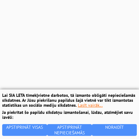
Lai SIA LETA tīmekļvietne darbotos, tā izmanto obligāti nepieciešamās
sīkdatnes. Ar Jūsu piekrišanu papildus šajā vietnē var tikt izmantotas
statistikas un sociālo mediju sīkdatnes.
Lasīt vairāk...
Ja piekrītat šo papildu sīkdatņu izmantošanai, lūdzu, atzīmējiet savu
izvēli:
APSTIPRINĀT VISAS
APSTIPRINĀT
NORAIDĪT
NEPIECIEŠAMĀS