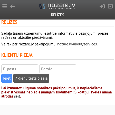
RELĪZES
RELĪZES
Sadaļā lasāmi uzņēmumu iesūtītie informatīvie paziņojumi, preses
relīzes un aktuālie piedāvājumi.
Vairāk par Nozare.lv pakalpojumu:
nozare.lv/about/services
.
KLIENTU PIEEJA
7 dienu testa pieeja
Lai izmantotu līgumā noteiktos pakalpojumus, ir nepieciešams
piekrist vismaz nepieciešamajām sīkdatnēm! Sīkdatņu izvēles maiņa
atrodas
šeit
.