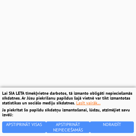
Lai SIA LETA tīmekļvietne darbotos, tā izmanto obligāti nepieciešamās
sīkdatnes. Ar Jūsu piekrišanu papildus šajā vietnē var tikt izmantotas
statistikas un sociālo mediju sīkdatnes.
Lasīt vairāk...
Ja piekrītat šo papildu sīkdatņu izmantošanai, lūdzu, atzīmējiet savu
izvēli:
APSTIPRINĀT VISAS
APSTIPRINĀT
NORAIDĪT
NEPIECIEŠAMĀS