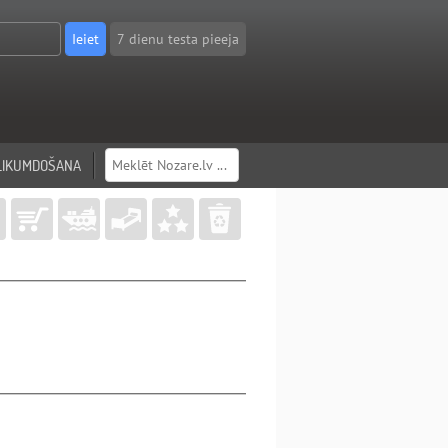
7 dienu testa pieeja
LIKUMDOŠANA