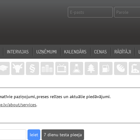
INTERVIJAS
UZŅĒMUMI
KALENDĀRS
CENAS
RĀDĪTĀJI
atīvie paziņojumi, preses relīzes un aktuālie piedāvājumi.
e.lv/about/services
.
7 dienu testa pieeja