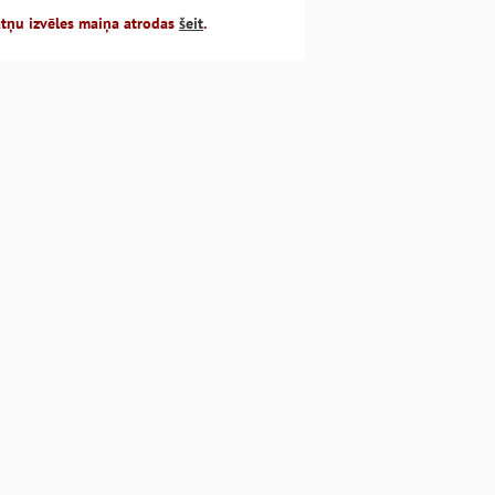
atņu izvēles maiņa atrodas
šeit
.