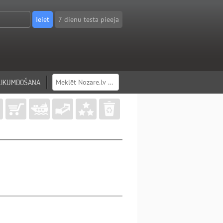
7 dienu testa pieeja
LIKUMDOŠANA