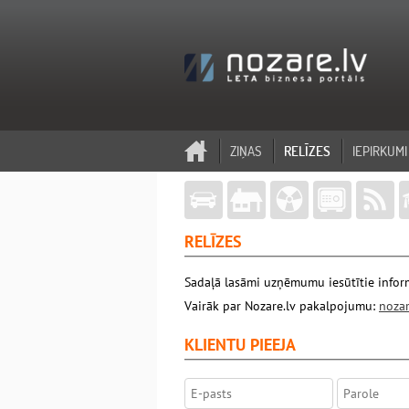
ZIŅAS
RELĪZES
IEPIRKUMI
RELĪZES
Sadaļā lasāmi uzņēmumu iesūtītie inform
Vairāk par Nozare.lv pakalpojumu:
nozar
KLIENTU PIEEJA