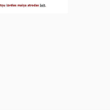
atņu izvēles maiņa atrodas
šeit
.