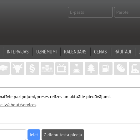
INTERVIJAS
UZŅĒMUMI
KALENDĀRS
CENAS
RĀDĪTĀJI
atīvie paziņojumi, preses relīzes un aktuālie piedāvājumi.
e.lv/about/services
.
7 dienu testa pieeja