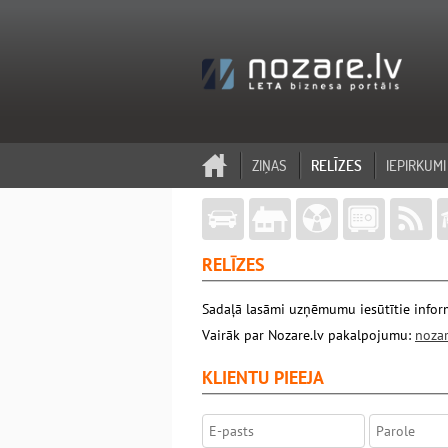
ZIŅAS
RELĪZES
IEPIRKUMI
RELĪZES
Sadaļā lasāmi uzņēmumu iesūtītie inform
Vairāk par Nozare.lv pakalpojumu:
nozar
KLIENTU PIEEJA