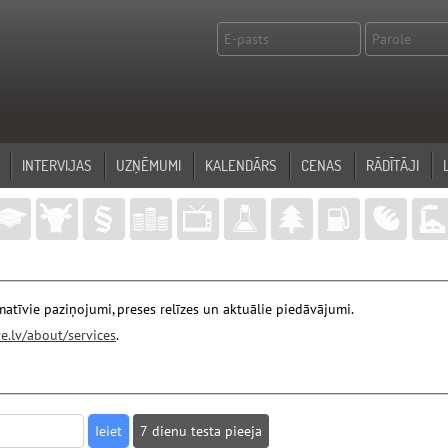
INTERVIJAS
UZŅĒMUMI
KALENDĀRS
CENAS
RĀDĪTĀJI
atīvie paziņojumi, preses relīzes un aktuālie piedāvājumi.
e.lv/about/services
.
7 dienu testa pieeja