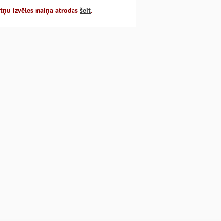
atņu izvēles maiņa atrodas
šeit
.