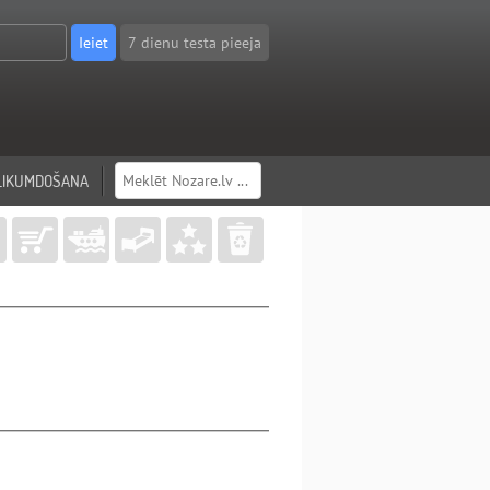
7 dienu testa pieeja
LIKUMDOŠANA