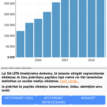
Lai SIA LETA tīmekļvietne darbotos, tā izmanto obligāti nepieciešamās
sīkdatnes. Ar Jūsu piekrišanu papildus šajā vietnē var tikt izmantotas
statistikas un sociālo mediju sīkdatnes.
Lasīt vairāk...
Ja piekrītat šo papildu sīkdatņu izmantošanai, lūdzu, atzīmējiet savu
izvēli:
APSTIPRINĀT VISAS
APSTIPRINĀT
NORAIDĪT
NEPIECIEŠAMĀS