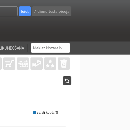
7 dienu testa pieeja
LIKUMDOŠANA