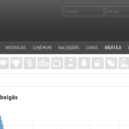
INTERVIJAS
UZŅĒMUMI
KALENDĀRS
CENAS
RĀDĪTĀJI
beigās