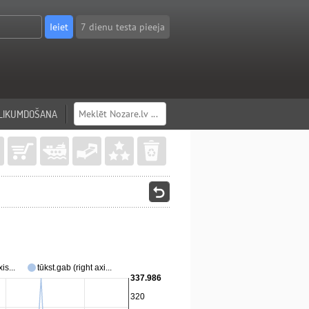
7 dienu testa pieeja
LIKUMDOŠANA