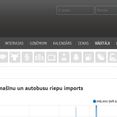
INTERVIJAS
UZŅĒMUMI
KALENDĀRS
CENAS
RĀDĪTĀJI
omašīnu un autobusu riepu imports