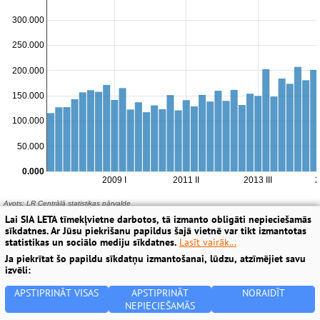
Lai SIA LETA tīmekļvietne darbotos, tā izmanto obligāti nepieciešamās
sīkdatnes. Ar Jūsu piekrišanu papildus šajā vietnē var tikt izmantotas
statistikas un sociālo mediju sīkdatnes.
Lasīt vairāk...
Ja piekrītat šo papildu sīkdatņu izmantošanai, lūdzu, atzīmējiet savu
izvēli:
APSTIPRINĀT VISAS
APSTIPRINĀT
NORAIDĪT
NEPIECIEŠAMĀS