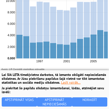
Lai SIA LETA tīmekļvietne darbotos, tā izmanto obligāti nepieciešamās
sīkdatnes. Ar Jūsu piekrišanu papildus šajā vietnē var tikt izmantotas
statistikas un sociālo mediju sīkdatnes.
Lasīt vairāk...
Ja piekrītat šo papildu sīkdatņu izmantošanai, lūdzu, atzīmējiet savu
izvēli:
APSTIPRINĀT VISAS
APSTIPRINĀT
NORAIDĪT
NEPIECIEŠAMĀS