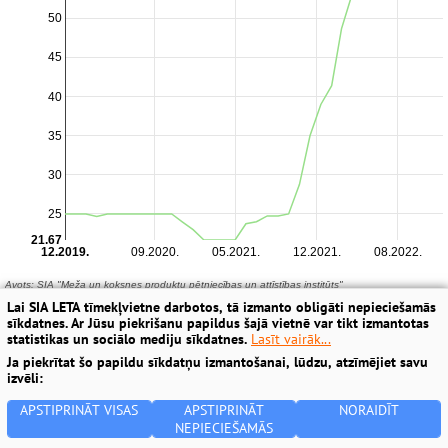
Lai SIA LETA tīmekļvietne darbotos, tā izmanto obligāti nepieciešamās
sīkdatnes. Ar Jūsu piekrišanu papildus šajā vietnē var tikt izmantotas
statistikas un sociālo mediju sīkdatnes.
Lasīt vairāk...
Ja piekrītat šo papildu sīkdatņu izmantošanai, lūdzu, atzīmējiet savu
izvēli:
APSTIPRINĀT VISAS
APSTIPRINĀT
NORAIDĪT
NEPIECIEŠAMĀS