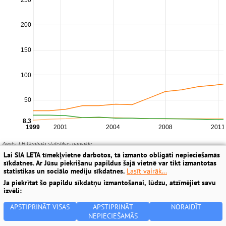
Lai SIA LETA tīmekļvietne darbotos, tā izmanto obligāti nepieciešamās
sīkdatnes. Ar Jūsu piekrišanu papildus šajā vietnē var tikt izmantotas
statistikas un sociālo mediju sīkdatnes.
Lasīt vairāk...
Ja piekrītat šo papildu sīkdatņu izmantošanai, lūdzu, atzīmējiet savu
izvēli:
APSTIPRINĀT VISAS
APSTIPRINĀT
NORAIDĪT
NEPIECIEŠAMĀS