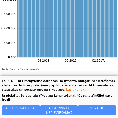
Lai SIA LETA tīmekļvietne darbotos, tā izmanto obligāti nepieciešamās
sīkdatnes. Ar Jūsu piekrišanu papildus šajā vietnē var tikt izmantotas
statistikas un sociālo mediju sīkdatnes.
Lasīt vairāk...
Ja piekrītat šo papildu sīkdatņu izmantošanai, lūdzu, atzīmējiet savu
izvēli:
APSTIPRINĀT VISAS
APSTIPRINĀT
NORAIDĪT
NEPIECIEŠAMĀS