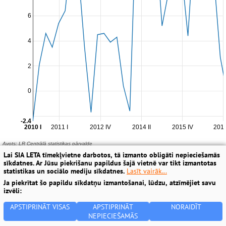
Lai SIA LETA tīmekļvietne darbotos, tā izmanto obligāti nepieciešamās
sīkdatnes. Ar Jūsu piekrišanu papildus šajā vietnē var tikt izmantotas
statistikas un sociālo mediju sīkdatnes.
Lasīt vairāk...
Ja piekrītat šo papildu sīkdatņu izmantošanai, lūdzu, atzīmējiet savu
izvēli:
APSTIPRINĀT VISAS
APSTIPRINĀT
NORAIDĪT
NEPIECIEŠAMĀS