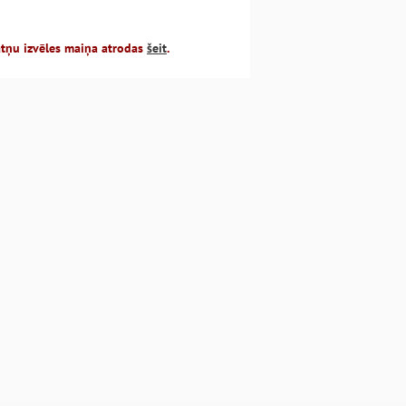
atņu izvēles maiņa atrodas
šeit
.