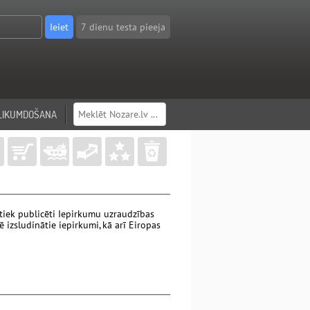
7 dienu testa pieeja
LIKUMDOŠANA
 tiek publicēti Iepirkumu uzraudzības
 izsludinātie iepirkumi, kā arī Eiropas