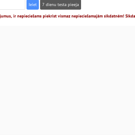
7 dienu testa pieeja
jumus, ir nepieciešams piekrist vismaz nepieciešamajām sīkdatnēm! Sīkd