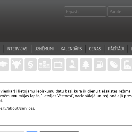
INTERVIJAS
UZŅĒMUMI
KALENDĀRS
CENAS
RĀDĪTĀJI
, vienkārši lietojamu Iepirkumu datu bāzi, kurā ik dienu tiešsaistes režīmā
uzņēmumu mājas lapās, "Latvijas Vēstnesī", nacionālajā un reģionālajā presē
i.
e.lv/about/services
.