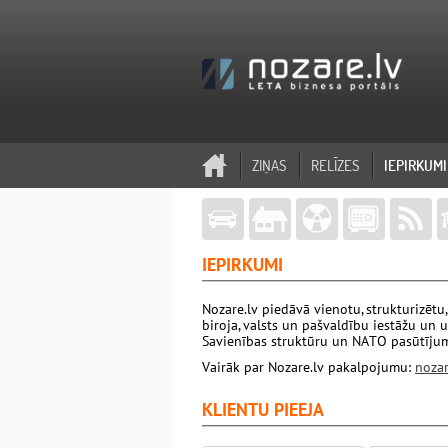
ZIŅAS
RELĪZES
IEPIRKUMI
IEPIRKUMI
Nozare.lv piedāvā vienotu, strukturizētu
biroja, valsts un pašvaldību iestāžu un 
Savienības struktūru un NATO pasūtījum
Vairāk par Nozare.lv pakalpojumu:
nozar
KLIENTU PIEEJA