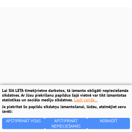
Lai SIA LETA tīmekļvietne darbotos, tā izmanto obligāti nepieciešamās
sīkdatnes. Ar Jūsu piekrišanu papildus šajā vietnē var tikt izmantotas
statistikas un sociālo mediju sīkdatnes.
Lasīt vairāk...
Ja piekrītat šo papildu sīkdatņu izmantošanai, lūdzu, atzīmējiet savu
izvēli:
APSTIPRINĀT VISAS
APSTIPRINĀT
NORAIDĪT
NEPIECIEŠAMĀS