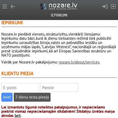
IEPIRKUMI
IEPIRKUMI
Nozare.lv piedāvā vienotu, strukturizētu, vienkārši lietojamu
Iepirkumu datu bāzi, kurā ik dienu tiešsaistes režīmā tiek publicēti
Iepirkumu uzraudzības biroja, valsts un pašvaldību iestāžu un
uzņēmumu mājas lapās, "Latvijas Vēstnesī", nacionālajā un reģionālajā
presē izsludinātie iepirkumi, kā arī Eiropas Savienības struktūru un
NATO pasūtījumi.
Vairāk par Nozare.lv pakalpojumu:
nozare.lv/about/services
.
KLIENTU PIEEJA
7 dienu testa pieeja
Lai izmantotu līgumā noteiktos pakalpojumus, ir nepieciešams
piekrist vismaz nepieciešamajām sīkdatnēm! Sīkdatņu izvēles maiņa
atrodas
šeit
.