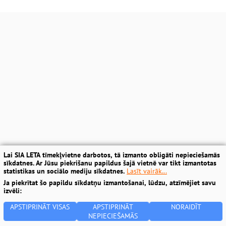
Lai SIA LETA tīmekļvietne darbotos, tā izmanto obligāti nepieciešamās
sīkdatnes. Ar Jūsu piekrišanu papildus šajā vietnē var tikt izmantotas
statistikas un sociālo mediju sīkdatnes.
Lasīt vairāk...
Ja piekrītat šo papildu sīkdatņu izmantošanai, lūdzu, atzīmējiet savu
izvēli:
APSTIPRINĀT VISAS
APSTIPRINĀT
NORAIDĪT
NEPIECIEŠAMĀS