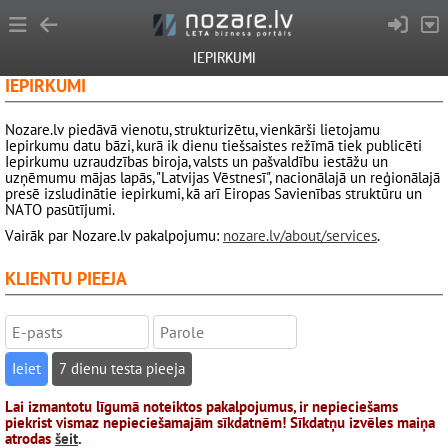
IEPIRKUMI
IEPIRKUMI
Nozare.lv piedāvā vienotu, strukturizētu, vienkārši lietojamu
Iepirkumu datu bāzi, kurā ik dienu tiešsaistes režīmā tiek publicēti
Iepirkumu uzraudzības biroja, valsts un pašvaldību iestāžu un
uzņēmumu mājas lapās, "Latvijas Vēstnesī", nacionālajā un reģionālajā
presē izsludinātie iepirkumi, kā arī Eiropas Savienības struktūru un
NATO pasūtījumi.
Vairāk par Nozare.lv pakalpojumu:
nozare.lv/about/services
.
KLIENTU PIEEJA
7 dienu testa pieeja
Lai izmantotu līgumā noteiktos pakalpojumus, ir nepieciešams
piekrist vismaz nepieciešamajām sīkdatnēm! Sīkdatņu izvēles maiņa
atrodas
šeit
.