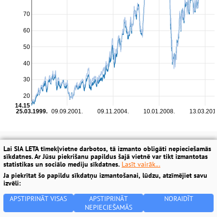
Lai SIA LETA tīmekļvietne darbotos, tā izmanto obligāti nepieciešamās
sīkdatnes. Ar Jūsu piekrišanu papildus šajā vietnē var tikt izmantotas
statistikas un sociālo mediju sīkdatnes.
Lasīt vairāk...
Ja piekrītat šo papildu sīkdatņu izmantošanai, lūdzu, atzīmējiet savu
izvēli:
APSTIPRINĀT VISAS
APSTIPRINĀT
NORAIDĪT
NEPIECIEŠAMĀS